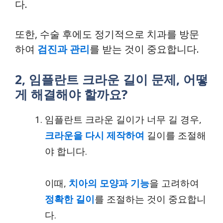
다.
또한, 수술 후에도 정기적으로 치과를 방문
하여
검진과 관리
를 받는 것이 중요합니다.
2, 임플란트 크라운 길이 문제, 어떻
게 해결해야 할까요?
임플란트 크라운 길이가 너무 길 경우,
크라운을 다시 제작하여
길이를 조절해
야 합니다.
이때,
치아의 모양과 기능
을 고려하여
정확한 길이
를 조절하는 것이 중요합니
다.