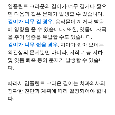
임플란트 크라운의 길이가 너무 길거나 짧으
면 다음과 같은 문제가 발생할 수 있습니다.
길이가 너무 길 경우
, 음식물이 끼거나 발음
에 영향을 줄 수 있습니다. 또한, 잇몸에 자극
을 주어 염증을 유발할 수도 있습니다.
길이가 너무 짧을 경우
, 치아가 짧아 보이는
외관상의 문제뿐만 아니라, 저작 기능 저하
및 잇몸 퇴축 등의 문제가 발생할 수 있습니
다.
따라서 임플란트 크라운 길이는 치과의사의
정확한 진단과 계획에 따라 결정되어야 합니
다.