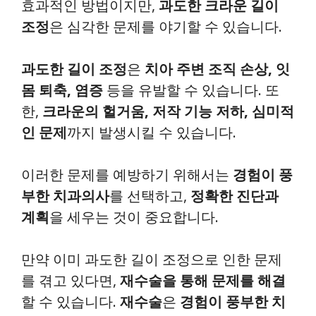
효과적인 방법이지만,
과도한 크라운 길이
조정
은 심각한 문제를 야기할 수 있습니다.
과도한 길이 조정
은
치아 주변 조직 손상, 잇
몸 퇴축, 염증
등을 유발할 수 있습니다. 또
한,
크라운의 헐거움, 저작 기능 저하, 심미적
인 문제
까지 발생시킬 수 있습니다.
이러한 문제를 예방하기 위해서는
경험이 풍
부한 치과의사
를 선택하고,
정확한 진단과
계획
을 세우는 것이 중요합니다.
만약 이미 과도한 길이 조정으로 인한 문제
를 겪고 있다면,
재수술을 통해 문제를 해결
할 수 있습니다.
재수술
은
경험이 풍부한 치