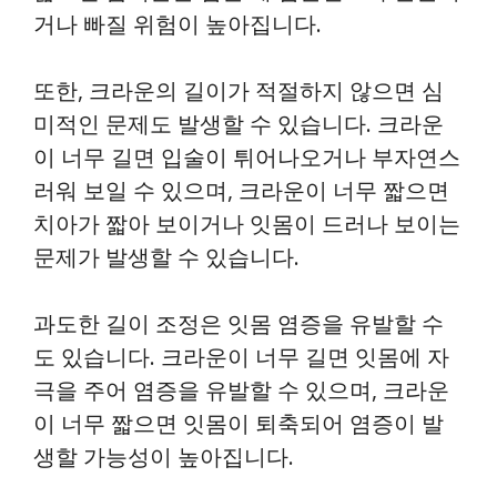
거나 빠질 위험이 높아집니다.
또한, 크라운의 길이가 적절하지 않으면 심
미적인 문제도 발생할 수 있습니다. 크라운
이 너무 길면 입술이 튀어나오거나 부자연스
러워 보일 수 있으며, 크라운이 너무 짧으면
치아가 짧아 보이거나 잇몸이 드러나 보이는
문제가 발생할 수 있습니다.
과도한 길이 조정은 잇몸 염증을 유발할 수
도 있습니다. 크라운이 너무 길면 잇몸에 자
극을 주어 염증을 유발할 수 있으며, 크라운
이 너무 짧으면 잇몸이 퇴축되어 염증이 발
생할 가능성이 높아집니다.