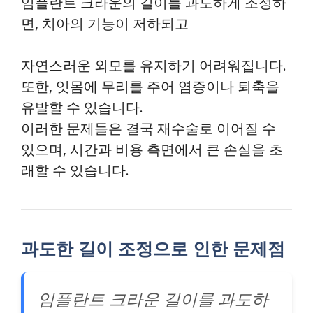
임플란트 크라운의 길이를 과도하게 조정하
면, 치아의 기능이 저하되고
자연스러운 외모를 유지하기 어려워집니다.
또한, 잇몸에 무리를 주어 염증이나 퇴축을
유발할 수 있습니다.
이러한 문제들은 결국 재수술로 이어질 수
있으며, 시간과 비용 측면에서 큰 손실을 초
래할 수 있습니다.
과도한 길이 조정으로 인한 문제점
임플란트 크라운 길이를 과도하