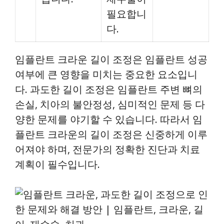
필요합니
다.
임플란트 크라운 길이 조정은 임플란트 성공
여부에 큰 영향을 미치는 중요한 요소입니
다. 과도한 길이 조정은 임플란트 주변 뼈의
손실, 치아의 불안정성, 심미적인 문제 등 다
양한 문제를 야기할 수 있습니다. 따라서 임
플란트 크라운의 길이 조정은 신중하게 이루
어져야 하며, 전문가의 정확한 진단과 치료
계획이 필수입니다.