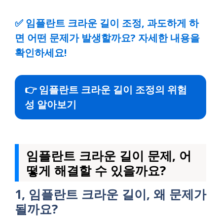
✅
임플란트 크라운 길이 조정, 과도하게 하
면 어떤 문제가 발생할까요? 자세한 내용을
확인하세요!
👉 임플란트 크라운 길이 조정의 위험
성 알아보기
임플란트 크라운 길이 문제, 어
떻게 해결할 수 있을까요?
1, 임플란트 크라운 길이, 왜 문제가
될까요?