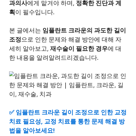
과의사
에게 맡겨야 하며,
정확한 진단과 계
획
이 필수입니다.
본 글에서는
임플란트 크라운의 과도한 길이
조정
으로 인한 문제와 해결 방안에 대해 자
세히 알아보고,
재수술이 필요한 경우
에 대
한 내용을 알려알려드리겠습니다.
✅
임플란트 크라운 길이 조정으로 인한 교정
치료 필요성, 교정 치료를 통한 문제 해결 방
법을 알아보세요!