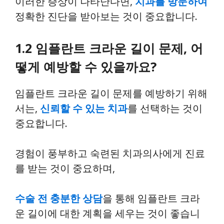
이러한 증상이 나타난다면,
치과를 방문하여
정확한 진단을 받아보는 것이 중요합니다.
1.2 임플란트 크라운 길이 문제, 어
떻게 예방할 수 있을까요?
임플란트 크라운 길이 문제를 예방하기 위해
서는,
신뢰할 수 있는 치과
를 선택하는 것이
중요합니다.
경험이 풍부하고 숙련된 치과의사에게 진료
를 받는 것이 중요하며,
수술 전 충분한 상담
을 통해 임플란트 크라
운 길이에 대한 계획을 세우는 것이 좋습니