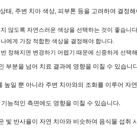
상태, 주변 치아 색상, 피부톤 등을 고려하여 결정해
크지 않도록 자연스러운 색상을 선택하는 것이 좋습니다
 나에게 가장 적합한 색상을 결정해야 합니다.
 번 정해지면 변경하기 어렵기 때문에 신중하게 선택해
 부분을 넘어 치료 결과에 영향을 미칠 수 있습니다
 높일 뿐 아니라 주변 치아와의 조화를 이루어 자
 기능적인 측면에도 영향을 미칠 수 있습니다.
은 빛 반사율이 자연 치아와 비슷하여 음식물 섭취 