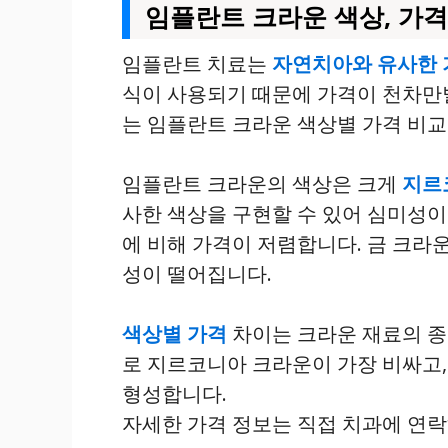
임플란트 크라운 색상, 가격
임플란트 치료는
자연치아와 유사한 
식이 사용되기 때문에 가격이 천차만별
는 임플란트 크라운 색상별 가격 비
임플란트 크라운의 색상은 크게
지르코
사한 색상을 구현할 수 있어 심미성이
에 비해 가격이 저렴합니다. 금 크라
성이 떨어집니다.
색상별 가격
차이는 크라운 재료의 종류
로 지르코니아 크라운이 가장 비싸고,
형성합니다.
자세한 가격 정보는 직접 치과에 연락