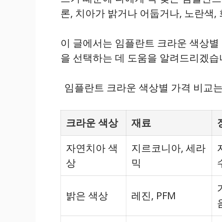
론, 치아가 밝거나 어둡거나, 노란색,
이 글에서는 임플란트 크라운 색상별 
을 선택하는 데 도움을 알려드리겠습
임플란트 크라운 색상별 가격 비교는
크라운 색상
재료
자연치아 색
지르코니아, 세라
상
믹
밝은 색상
레진, PFM