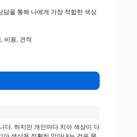
상담
을 통해 나에게 가장 적합한 색상
다. 하지만 개인마다 치아 색상이 다
치아 색상을 정확히 알아내는 것은 물