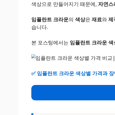
색상으로 만들어지기 때문에,
자연스
임플란트 크라운
의
색상
은
재료
와
제
습니다.
본 포스팅에서는
임플란트 크라운 색
✅
임플란트 크라운 색상별 가격과 장