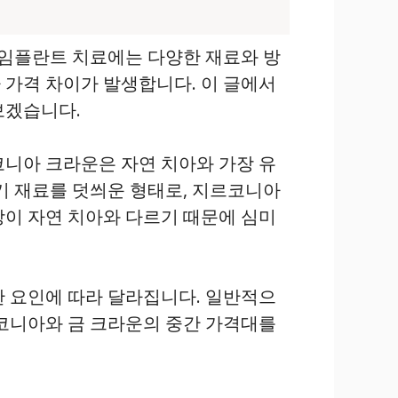
 임플란트 치료에는 다양한 재료와 방
 가격 차이가 발생합니다. 이 글에서
보겠습니다.
코니아 크라운은 자연 치아와 가장 유
자기 재료를 덧씌운 형태로, 지르코니아
상이 자연 치아와 다르기 때문에 심미
한 요인에 따라 달라집니다. 일반적으
르코니아와 금 크라운의 중간 가격대를