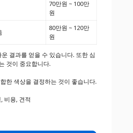
70만원 ~ 100만
원
80만원 ~ 120만
음
원
운 결과를 얻을 수 있습니다. 또한 심
는 것이 중요합니다.
합한 색상을 결정하는 것이 좋습니다.