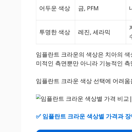
어두운 색상
금, PFM
투명한 색상
레진, 세라믹
임플란트 크라운의 색상은 치아의 색상
미적인 측면뿐만 아니라 기능적인 측
임플란트 크라운 색상 선택에 어려움
✅
임플란트 크라운 색상별 가격과 장