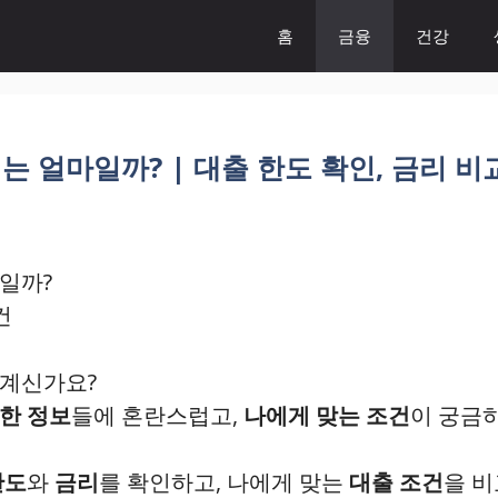
홈
금융
건강
 얼마일까? | 대출 한도 확인, 금리 비교
일까?
건
 계신가요?
한 정보
들에 혼란스럽고,
나에게 맞는 조건
이 궁금
한도
와
금리
를 확인하고, 나에게 맞는
대출 조건
을 