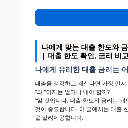
나에게 맞는 대출 한도와 
| 대출 한도 확인, 금리 비교
나에게 유리한 대출 금리는 
대출을 생각하고 계신다면 가장 먼저 
“와 “이자는 얼마나 내야 할까?
“일 것입니다. 대출 한도와 금리는 개
것이 중요합니다. 이 글에서는 대출 
을 알려제공합니다.