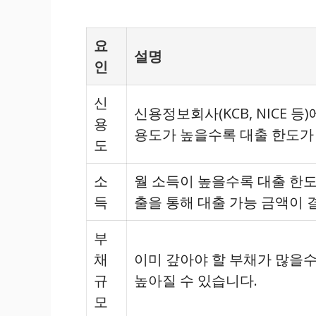
요
설명
인
신
신용정보회사(KCB, NICE 등
용
용도가 높을수록 대출 한도가
도
소
월 소득이 높을수록 대출 한도
득
출을 통해 대출 가능 금액이 
부
채
이미 갚아야 할 부채가 많을
규
높아질 수 있습니다.
모