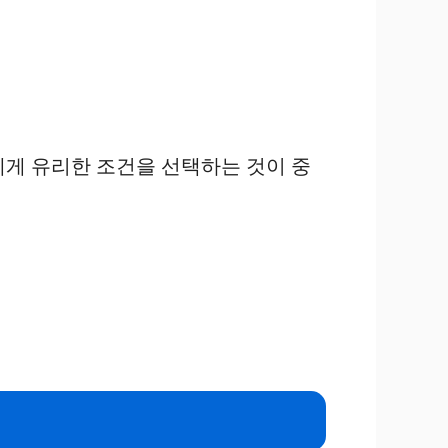
.
에게 유리한 조건을 선택하는 것이 중