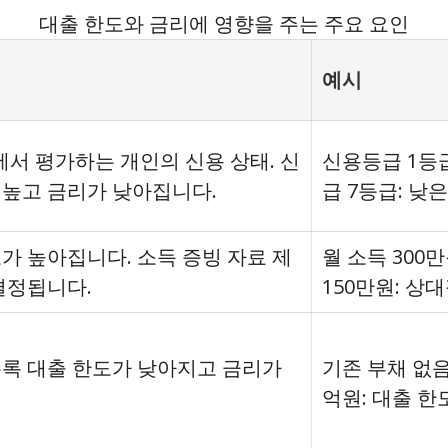
대출 한도와 금리에 영향을 주는 주요 요인
예시
)에서 평가하는 개인의 신용 상태. 신
신용등급 1등급
 높고 금리가 낮아집니다.
급 7등급: 낮
가 높아집니다. 소득 증빙 자료 제
월 소득 300만
결정됩니다.
150만원: 상
수록 대출 한도가 낮아지고 금리가
기존 부채 없음:
억원: 대출 한