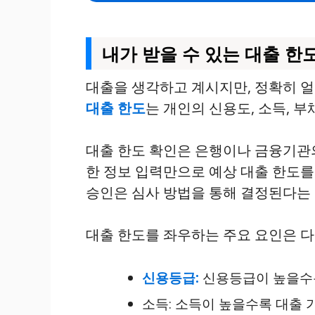
내가 받을 수 있는 대출 한
대출을 생각하고 계시지만, 정확히 얼
대출 한도
는 개인의 신용도, 소득, 
대출 한도 확인은 은행이나 금융기관의
한 정보 입력만으로 예상 대출 한도를
승인은 심사 방법을 통해 결정된다는
대출 한도를 좌우하는 주요 요인은 다
신용등급:
신용등급이 높을수록
소득: 소득이 높을수록 대출 