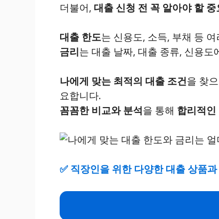
더불어,
대출 신청 전 꼭 알아야 할 
대출 한도
는 신용도, 소득, 부채 등
금리
는 대출 날짜, 대출 종류, 신용
나에게 맞는 최적의 대출 조건
을 찾으
요합니다.
꼼꼼한 비교와 분석
을 통해
합리적인
✅
직장인을 위한 다양한 대출 상품과