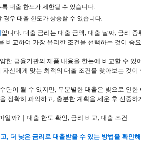
수록 대출 한도가 제한될 수 있습니다.
할 경우 대출 한도가 상승할 수 있습니다.
리
입니다. 대출 금리는 대출 금액, 대출 날짜, 금리 
을 비교하여 가장 유리한 조건을 선택하는 것이 중
양한 금융기관의 제품 내용을 한눈에 비교할 수 있어
해 자신에게 맞는 최적의 대출 조건을 찾아보는 것이
수단이 될 수 있지만, 무분별한 대출은 빚으로 인한
을 정확히 파악하고, 충분한 계획을 세운 후 신중하
고, 더 낮은 금리로 대출받을 수 있는 방법을 확인해