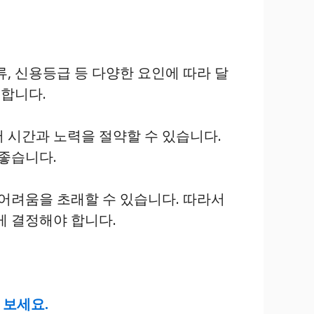
종류, 신용등급 등 다양한 요인에 따라 달
요합니다.
 시간과 노력을 절약할 수 있습니다.
 좋습니다.
 어려움을 초래할 수 있습니다. 따라서
게 결정해야 합니다.
 보세요.