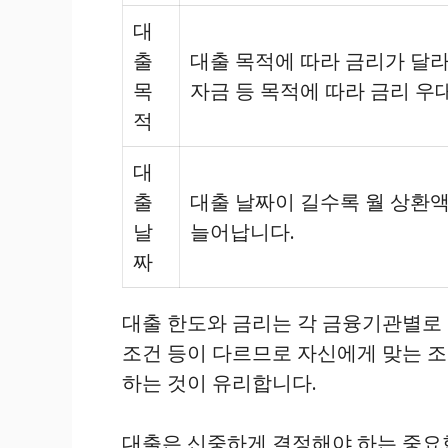
대
출
대출 목적에 따라 금리가 달라
목
자금 등 목적에 따라 금리 우
적
대
출
대출 날짜이 길수록 월 상환액
날
늘어납니다.
짜
대출 한도와 금리는 각 금융기관별로 
조건 등이 다르므로 자신에게 맞는 조
하는 것이 유리합니다.
대출은 신중하게 결정해야 하는 중요