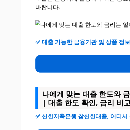
바랍니다.
✅
대출 가능한 금융기관 및 상품 정
나에게 맞는 대출 한도와 
| 대출 한도 확인, 금리 비교
✅
신한저축은행 참신한대출, 어디서 