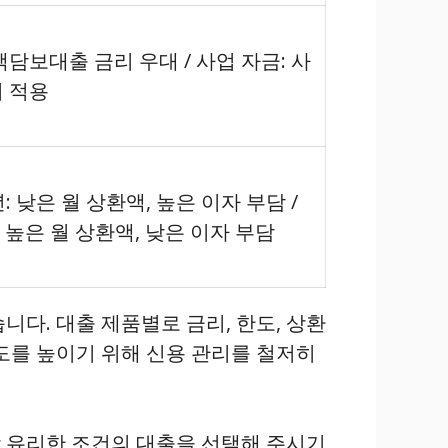
택담보대출 금리 우대 / 사업 자금: 사
리 적용
: 낮은 월 상환액, 높은 이자 부담 /
: 높은 월 상환액, 낮은 이자 부담
다. 대출 제품별로 금리, 한도, 상환
도를 높이기 위해 신용 관리를 철저히
 유리한 조건의 대출을 선택해 주시기