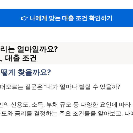
👉 나에게 맞는 대출 조건 확인하기
금리는 얼마일까요?
, 대출 조건
어떻게 찾을까요?
떠오르는 질문은 “내가 얼마나 빌릴 수 있을까?
인의 신용도, 소득, 부채 규모 등 다양한 요인에 따
한도와 금리를 결정하는 주요 조건들을 알아보고, 나