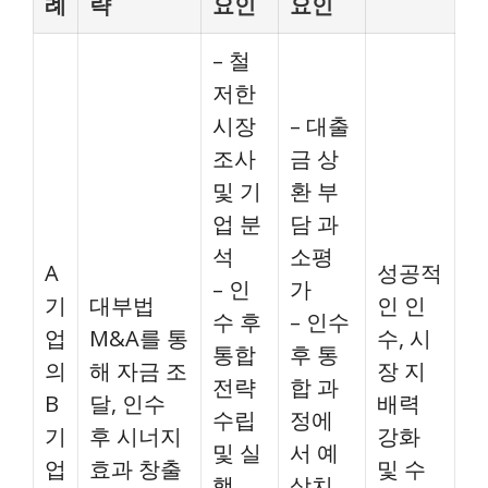
례
략
요인
요인
– 철
저한
시장
– 대출
조사
금 상
및 기
환 부
업 분
담 과
석
소평
A
성공적
– 인
가
기
대부법
인 인
수 후
– 인수
업
M&A를 통
수, 시
통합
후 통
의
해 자금 조
장 지
전략
합 과
B
달, 인수
배력
수립
정에
기
후 시너지
강화
및 실
서 예
업
효과 창출
및 수
행
상치