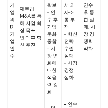
기
확보
서 의
인수
대부법
업
– 인
사소
후 통
M&A를 통
의
수 후
통 부
합 실
해 사업 확
D
기업
재
패, 시
장 목표,
기
문화
– 혁신
장 경
인수 후 혁
업
통합
전략
쟁력
신 추진
인
– 시
수립
약화
수
장 변
실패
화에
– 시장
대한
경쟁
적응
심화
력 강
화
– 인수
– 인