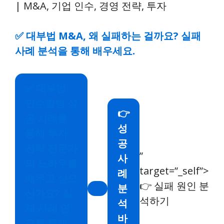
✅
대부법 M&A, 왜 실패하는 걸까요? 실패
사례 분석을 통해 배우세요.
✅
대부법
인수합병 성
👉
공 사례를
성
통해 투자
공
전략 전문가
”
사
의 노하우를
target=”_self”>
례
배우고 싶으
👉 실패 원인 분
분
신가요? 실
석하기
석
제 사례 연
바
구를 통해