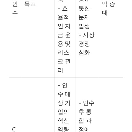
인
목표
익 증
– 효
못한
수
대
율적
문제
인 자
발생
금 운
– 시장
용 및
경쟁
리스
심화
크 관
리
– 인
수 대
상 기
– 인수
업의
후 통
혁신
합 과
C
역량
정에