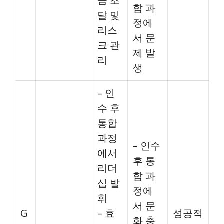
금 조
합 과
달 및
정에
리스
서 문
크 관
제 발
리
생
– 인
수 후
통합
과정
– 인수
에서
후 통
리더
합 과
십 발
정에
휘
서 문
G
– 효
성공적
화 충