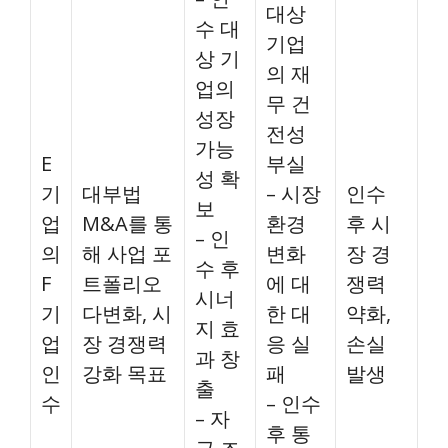
대상
수 대
기업
상 기
의 재
업의
무 건
성장
전성
가능
E
부실
성 확
기
대부법
– 시장
인수
보
업
M&A를 통
환경
후 시
– 인
의
해 사업 포
변화
장 경
수 후
F
트폴리오
에 대
쟁력
시너
기
다변화, 시
한 대
약화,
지 효
업
장 경쟁력
응 실
손실
과 창
인
강화 목표
패
발생
출
수
– 인수
– 자
후 통