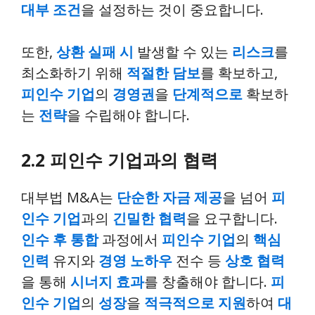
대부 조건
을 설정하는 것이 중요합니다.
또한,
상환 실패 시
발생할 수 있는
리스크
를
최소화하기 위해
적절한 담보
를 확보하고,
피인수 기업
의
경영권
을
단계적으로
확보하
는
전략
을 수립해야 합니다.
2.2 피인수 기업과의 협력
대부법 M&A는
단순한 자금 제공
을 넘어
피
인수 기업
과의
긴밀한 협력
을 요구합니다.
인수 후 통합
과정에서
피인수 기업
의
핵심
인력
유지와
경영 노하우
전수 등
상호 협력
을 통해
시너지 효과
를 창출해야 합니다.
피
인수 기업
의
성장
을
적극적으로 지원
하여
대