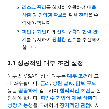
리스크 관리
를 철저히 수행하여
대출
상환
및
경영권 확보
를 위한
전략
을 수
립해야 합니다.
피인수 기업
과의
신뢰 구축
과
협력 관
계
를 유지하여
원활한 인수
를 추진해야
합니다.
2.1 성공적인 대부 조건 설정
대부법 M&A의 성공 여부는
대부 조건
에 크
게 좌우됩니다.
금리
,
상환 날짜
,
담보 규모
등을
꼼꼼하게
검토하여
합리적인 조건
을 설
정해야 합니다.
피인수 기업
의
재무 상황
과
성장 가능성
을 고려하여
장기적인 관점
에서