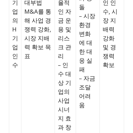
기
대부법
율적
인 인
돌
업
M&A를 통
인 자
수, 시
– 시장
의
해 사업 경
금 운
장 지
환경
H
쟁력 강화,
용 및
배력
변화
기
시장 지배
리스
강화
에 대
업
력 확보 목
크 관
및 경
한 대
인
표
리
쟁력
응 실
수
– 인
확보
패
수 대
– 자금
상 기
조달
업의
어려
사업
움
시너
지 효
과 창