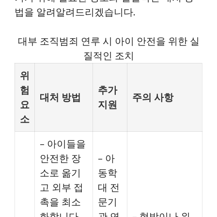
법을 알려알려드리겠습니다.
대부 조직범죄 연루 시 아이 안전을 위한 실
질적인 조치
위
험
추가
대처 방법
주의 사항
요
지원
소
– 아이들을
안전한 장
– 아
소로 옮기
동학
고 외부 접
대 전
촉을 최소
문기
화합니다.
관 연
– 협박이나 위