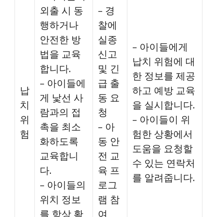
외출 시 동
– 경
행하거나
찰에
안전한 방
실종
– 아이들에게
법을 교육
신고
납치 위험에 대
합니다.
및 긴
한 정보를 제공
– 아이들에
급 출
납
하고 예방 교육
게 낯선 사
동 요
치
을 실시합니다.
람과의 접
청
위
– 아이들이 위
촉을 최소
– 아
험
험한 상황에서
화하도록
동 안
도움을 요청할
교육합니
전 교
수 있는 연락처
다.
육 프
를 알려줍니다.
– 아이들의
로그
위치 정보
램 참
를 항상 확
여