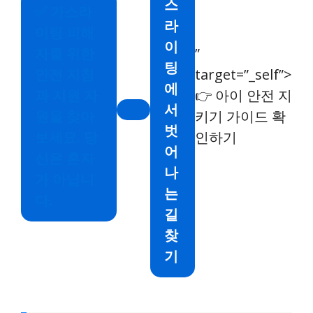
스
✅
가스라
라
이팅 피해
이
자를 위한
”
팅
안전 지침
target=”_self”>
에
과 지원 자
👉 아이 안전 지
서
원을 찾아
키기 가이드 확
벗
보세요. 당
인하기
어
신은 혼자
나
가 아닙니
는
다.
길
찾
기