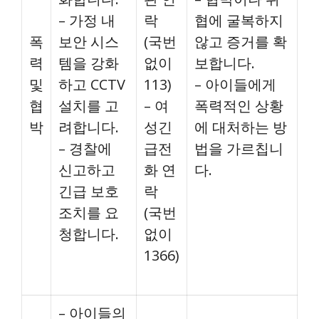
– 가정 내
락
협에 굴복하지
폭
보안 시스
(국번
않고 증거를 확
력
템을 강화
없이
보합니다.
및
하고 CCTV
113)
– 아이들에게
협
설치를 고
– 여
폭력적인 상황
박
려합니다.
성긴
에 대처하는 방
– 경찰에
급전
법을 가르칩니
신고하고
화 연
다.
긴급 보호
락
조치를 요
(국번
청합니다.
없이
1366)
– 아이들의