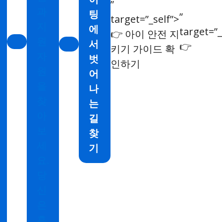
”
과
팅
”
target=”_self”>
지
에
target=”_
👉 아이 안전 지
원
서
👉
키기 가이드 확
자
벗
인하기
원
어
을
나
찾
는
아
길
보
찾
세
기
요.
당
신
은
혼