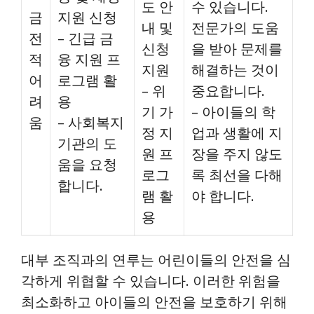
도 안
수 있습니다.
금
지원 신청
내 및
전문가의 도움
전
– 긴급 금
신청
을 받아 문제를
적
융 지원 프
지원
해결하는 것이
어
로그램 활
– 위
중요합니다.
려
용
기 가
– 아이들의 학
움
– 사회복지
정 지
업과 생활에 지
기관의 도
원 프
장을 주지 않도
움을 요청
로그
록 최선을 다해
합니다.
램 활
야 합니다.
용
대부 조직과의 연루는 어린이들의 안전을 심
각하게 위협할 수 있습니다. 이러한 위험을
최소화하고 아이들의 안전을 보호하기 위해