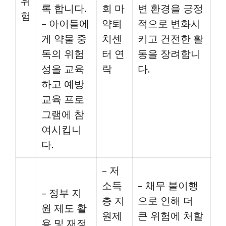
위
록 합니다.
회 마
변 환경을 긍정
험
– 아이들에
약퇴
적으로 변화시
게 약물 중
치센
키고 건전한 활
독의 위험
터 연
동을 장려합니
성을 교육
락
다.
하고 예방
교육 프로
그램에 참
여시킵니
다.
– 저
소득
– 채무 불이행
– 정부 지
층 지
으로 인해 더
원 제도 활
원제
큰 위험에 처할
용 및 재정