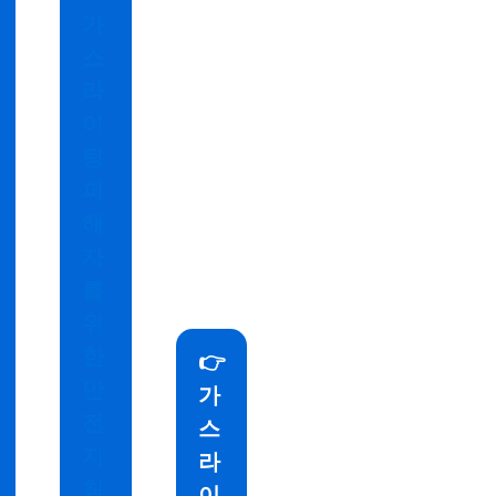
가
스
라
이
팅
피
해
자
를
위
한
👉
안
가
전
스
지
라
침
이