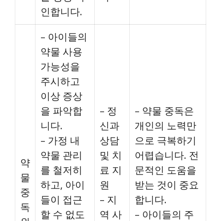
인합니다.
– 아이들의
약물 사용
가능성을
주시하고
이상 증상
을 파악합
– 정
– 약물 중독은
니다.
신과
개인의 노력만
– 가정 내
상담
으로 극복하기
약물 관리
및 치
어렵습니다. 전
약
를 철저히
료 지
문적인 도움을
물
하고, 아이
원
받는 것이 중요
중
들이 접근
– 지
합니다.
독
할 수 없도
역 사
– 아이들의 주