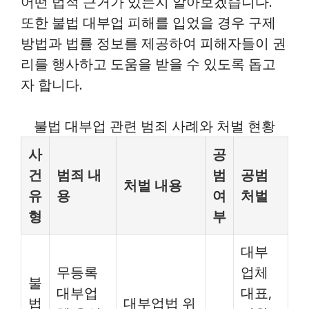
어떤 법적 근거가 있는지 알아보겠습니다.
또한 불법 대부업 피해를 입었을 경우 구제
방법과 법률 정보를 제공하여 피해자들이 권
리를 행사하고 도움을 받을 수 있도록 돕고
자 합니다.
불법 대부업 관련 범죄 사례와 처벌 현황
사
공
건
범죄 내
범
공범
처벌 내용
유
용
여
처벌
형
부
대부
무등록
업체
불
대부업
대표,
법
대부업법 위