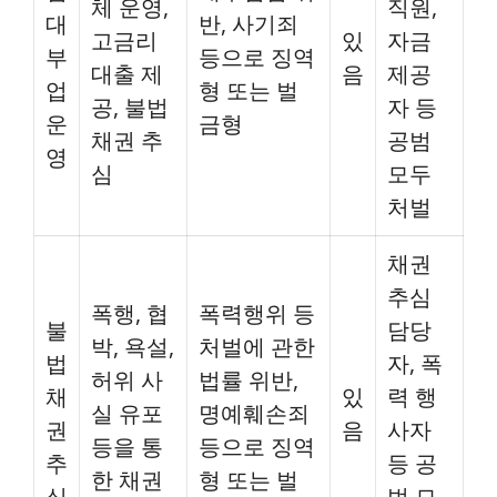
체 운영,
직원,
대
반, 사기죄
고금리
있
자금
부
등으로 징역
대출 제
음
제공
업
형 또는 벌
공, 불법
자 등
운
금형
채권 추
공범
영
심
모두
처벌
채권
추심
폭행, 협
폭력행위 등
불
담당
박, 욕설,
처벌에 관한
법
자, 폭
허위 사
법률 위반,
채
있
력 행
실 유포
명예훼손죄
권
음
사자
등을 통
등으로 징역
추
등 공
한 채권
형 또는 벌
심
범 모