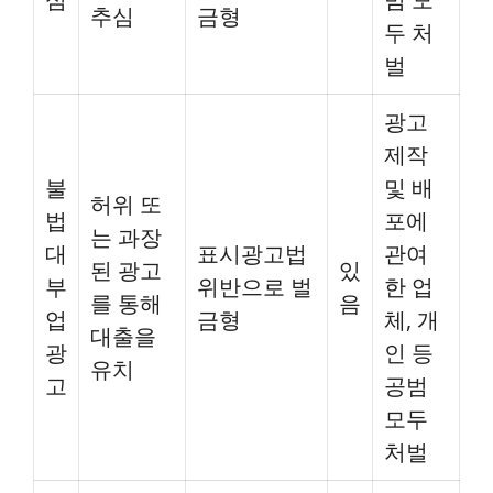
추심
금형
두 처
벌
광고
제작
불
및 배
허위 또
법
포에
는 과장
대
표시광고법
관여
된 광고
있
부
위반으로 벌
한 업
를 통해
음
업
금형
체, 개
대출을
광
인 등
유치
고
공범
모두
처벌