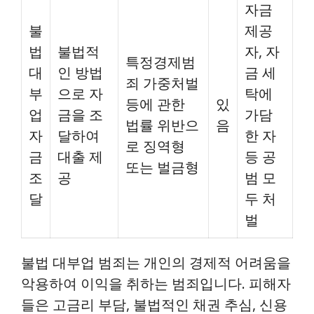
자금
불
제공
법
불법적
자, 자
특정경제범
대
인 방법
금 세
죄 가중처벌
부
으로 자
탁에
등에 관한
있
업
금을 조
가담
법률 위반으
음
자
달하여
한 자
로 징역형
금
대출 제
등 공
또는 벌금형
조
공
범 모
달
두 처
벌
불법 대부업 범죄는 개인의 경제적 어려움을
악용하여 이익을 취하는 범죄입니다. 피해자
들은 고금리 부담, 불법적인 채권 추심, 신용